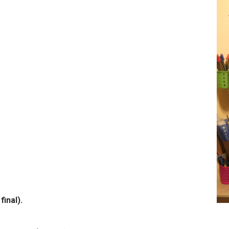
inal).