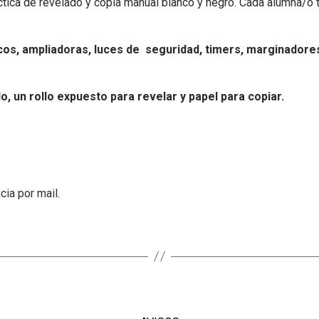
áctica de revelado y copia manual blanco y negro. Cada alumna/o 
uímicos, ampliadoras, luces de seguridad, timers, marginadore
, un rollo expuesto para revelar y papel para copiar.
ia por mail.​