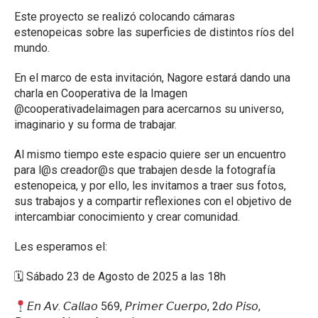
Este proyecto se realizó colocando cámaras
estenopeicas sobre las superficies de distintos ríos del
mundo.
En el marco de esta invitación, Nagore estará dando una
charla en Cooperativa de la Imagen
@cooperativadelaimagen para acercarnos su universo,
imaginario y su forma de trabajar.
Al mismo tiempo este espacio quiere ser un encuentro
para l@s creador@s que trabajen desde la fotografía
estenopeica, y por ello, les invitamos a traer sus fotos,
sus trabajos y a compartir reflexiones con el objetivo de
intercambiar conocimiento y crear comunidad.
Les esperamos el:
🗓 Sábado 23 de Agosto de 2025 a las 18h
𝘌𝘯 𝘈𝘷. 𝘊𝘢𝘭𝘭𝘢𝘰 569, 𝘗𝘳𝘪𝘮𝘦𝘳 𝘊𝘶𝘦𝘳𝘱𝘰, 2𝘥𝘰 𝘗𝘪𝘴𝘰,