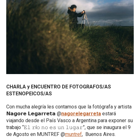
CHARLA y ENCUENTRO DE FOTOGRAFOS/AS
ESTENOPEICOS/AS
Con mucha alegría les contamos que la fotógrafa y artista
𝗡𝗮𝗴𝗼𝗿𝗲 𝗟𝗲𝗴𝗮𝗿𝗿𝗲𝘁𝗮 @
nagorelegarreta
estará
viajando desde el País Vasco a Argentina para exponer su
trabajo “𝙴𝚕 𝚛í𝚘 𝚗𝚘 𝚎𝚜 𝚞𝚗 𝚕𝚞𝚐𝚊𝚛”, que se inaugura el 9
de Agosto en MUNTREF @
muntref
, Buenos Aires.