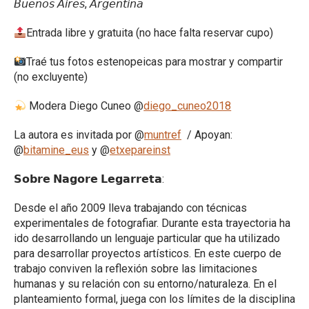
𝘉𝘶𝘦𝘯𝘰𝘴 𝘈𝘪𝘳𝘦𝘴, 𝘈𝘳𝘨𝘦𝘯𝘵𝘪𝘯𝘢
Entrada libre y gratuita (no hace falta reservar cupo)
Traé tus fotos estenopeicas para mostrar y compartir
(no excluyente)
Modera Diego Cuneo @
diego_cuneo2018
La autora es invitada por @
muntref
/ Apoyan:
@
bitamine_eus
y @
etxepareinst
𝗦𝗼𝗯𝗿𝗲 𝗡𝗮𝗴𝗼𝗿𝗲 𝗟𝗲𝗴𝗮𝗿𝗿𝗲𝘁𝗮:
Desde el año 2009 lleva trabajando con técnicas
experimentales de fotografiar. Durante esta trayectoria ha
ido desarrollando un lenguaje particular que ha utilizado
para desarrollar proyectos artísticos. En este cuerpo de
trabajo conviven la reflexión sobre las limitaciones
humanas y su relación con su entorno/naturaleza. En el
planteamiento formal, juega con los límites de la disciplina