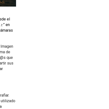
sde el
𝚛” en
 cámaras
a Imagen
rma de
or@s que
artir sus
ar
afiar.
 utilizado
la