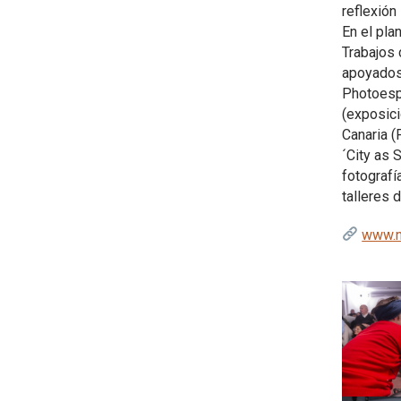
reflexión
En el pla
Trabajos 
apoyados
Photoespa
(exposici
Canaria (
´City as 
fotografí
talleres 
www.n