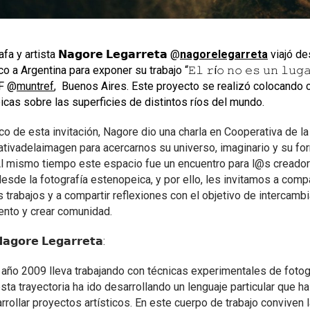
a y artista 𝗡𝗮𝗴𝗼𝗿𝗲 𝗟𝗲𝗴𝗮𝗿𝗿𝗲𝘁𝗮 @
nagorelegarreta
viajó de
 a Argentina para exponer su trabajo “𝙴𝚕 𝚛í𝚘 𝚗𝚘 𝚎𝚜 𝚞𝚗 𝚕𝚞𝚐
F @
muntref
, Buenos Aires. Este proyecto se realizó colocando
cas sobre las superficies de distintos ríos del mundo.
co de esta invitación, Nagore dio una charla en Cooperativa de l
ivadelaimagen para acercarnos su universo, imaginario y su fo
 Al mismo tiempo este espacio fue un encuentro para l@s cread
desde la fotografía estenopeica, y por ello, les invitamos a comp
s trabajos y a compartir reflexiones con el objetivo de intercambi
ento y crear comunidad.
𝗮𝗴𝗼𝗿𝗲 𝗟𝗲𝗴𝗮𝗿𝗿𝗲𝘁𝗮:
año 2009 lleva trabajando con técnicas experimentales de fotogr
sta trayectoria ha ido desarrollando un lenguaje particular que ha
rrollar proyectos artísticos. En este cuerpo de trabajo conviven 