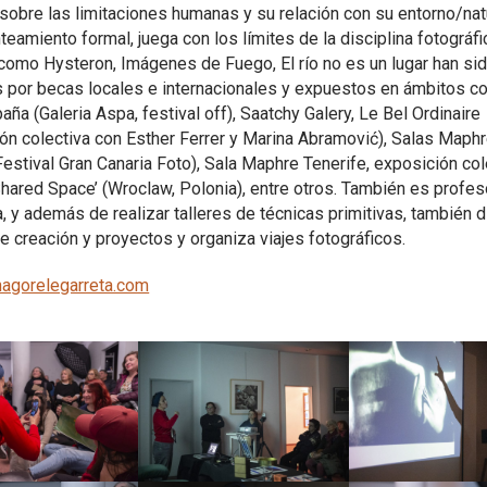
 sobre las limitaciones humanas y su relación con su entorno/nat
nteamiento formal, juega con los límites de la disciplina fotográfi
como Hysteron, Imágenes de Fuego, El río no es un lugar han si
 por becas locales e internacionales y expuestos en ámbitos 
ña (Galeria Aspa, festival off), Saatchy Galery, Le Bel Ordinaire
ón colectiva con Esther Ferrer y Marina Abramović), Salas Maph
Festival Gran Canaria Foto), Sala Maphre Tenerife, exposición col
Shared Space’ (Wroclaw, Polonia), entre otros. También es profes
a, y además de realizar talleres de técnicas primitivas, también d
de creación y proyectos y organiza viajes fotográficos.
agorelegarreta.com