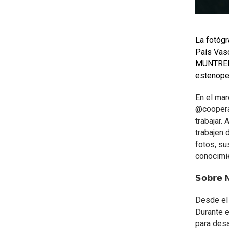
La fotógraf
País Vasco
MUNTRE
estenopei
En el mar
@cooperat
trabajar.
trabajen 
fotos, su
conocimi
𝗦𝗼𝗯𝗿𝗲 𝗡
Desde el 
Durante e
para desa