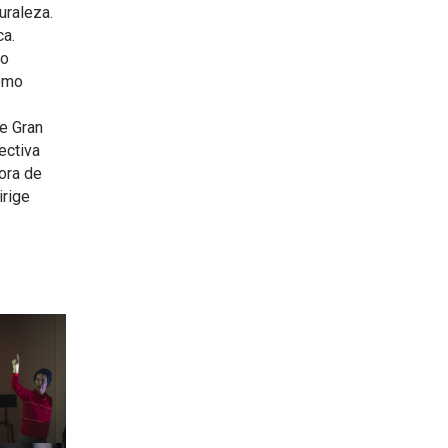
uraleza.
ca.
do
como
re Gran
ectiva
ora de
irige