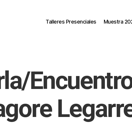
Talleres Presenciales
Muestra 20
la/Encuentr
gore Legarr