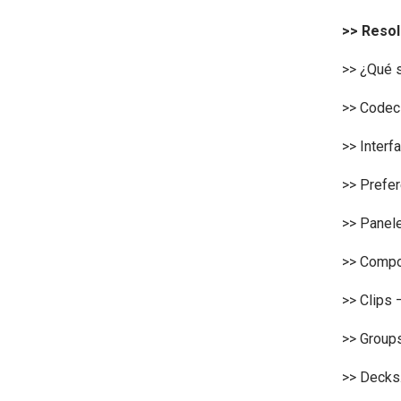
>> Reso
>> ¿Qué 
>> Codec
>> Interf
>> Prefer
>> Panele
>> Compo
>> Clips 
>> Groups
>> Decks