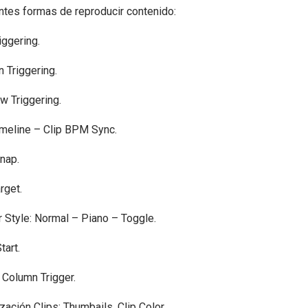
ntes formas de reproducir contenido:
iggering.
 Triggering.
w Triggering.
imeline – Clip BPM Sync.
nap.
rget.
r Style: Normal – Piano – Toggle.
tart.
 Column Trigger.
zación Clips: Thumbails, Clip Color.