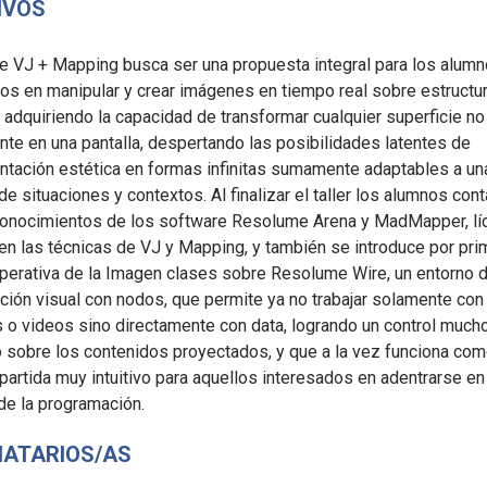
IVOS
 de VJ + Mapping busca ser una propuesta integral para los alum
os en manipular y crear imágenes en tiempo real sobre estructu
, adquiriendo la capacidad de transformar cualquier superficie no
nte en una pantalla, despertando las posibilidades latentes de
tación estética en formas infinitas sumamente adaptables a un
de situaciones y contextos. Al finalizar el taller los alumnos con
conocimientos de los software Resolume Arena y MadMapper, lí
 en las técnicas de VJ y Mapping, y también se introduce por pr
perativa de la Imagen clases sobre Resolume Wire, un entorno 
ión visual con nodos, que permite ya no trabajar solamente con
 o videos sino directamente con data, logrando un control muc
sobre los contenidos proyectados, y que a la vez funciona com
partida muy intuitivo para aquellos interesados en adentrarse en
de la programación.
NATARIOS/AS