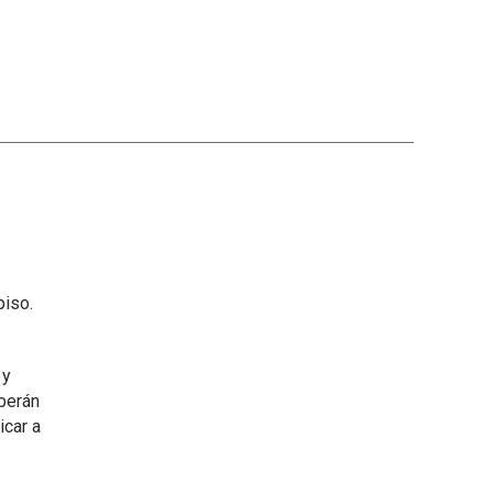
piso.
 y
berán
icar a