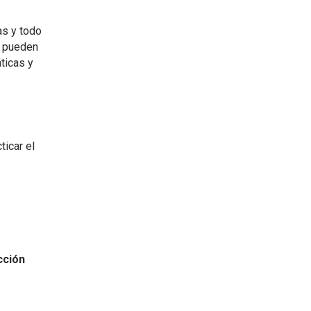
as y todo
e pueden
ticas y
icar el
cción