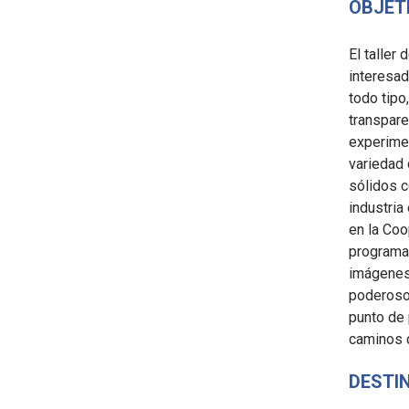
OBJET
El taller
interesad
todo tipo
transpare
experimen
variedad 
sólidos 
industria
en la Coo
programac
imágenes
poderoso 
punto de 
caminos 
DESTI