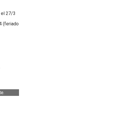
a el 27/3
/4 (feriado
)
te.