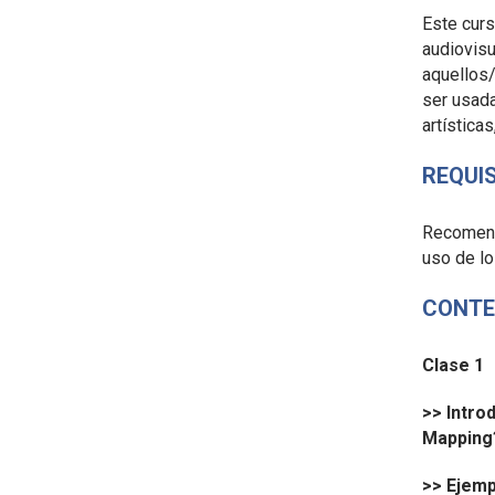
Este curs
audiovisu
aquellos
ser usada
artística
REQUI
Recomenda
uso de l
CONTE
Clase 1
>> Intro
Mapping
>> Ejemp