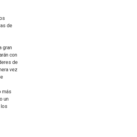
nos
ras de
a gran
tarán con
deres de
imera vez
de
ho más
o un
 los